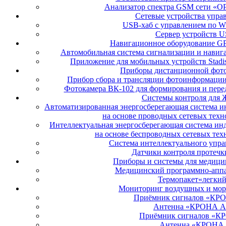
Анализатор спектра GSM сети «О
Сетевые устройства упра
USB-хаб c управлением по 
Сервер устройств 
Навигационное оборудование 
Автомобильная система сигнализации и нав
Приложение для мобильных устройств Stadis
Приборы дистанционной фот
Прибор сбора и трансляции фотоинформации
Фотокамера ВК-102 для формирования и пере
Системы контроля для
Автоматизированная энергосберегающая система и
на основе проводных сетевых тех
Интеллектуальная энергосберегающая система инд
на основе беспроводных сетевых те
Система интеллектуального упр
Датчики контроля протечки
Приборы и системы для медици
Медицинский программно-аппа
Термопакет«легкий
Мониторинг воздушных и мор
Приёмник сигналов «КР
Антенна «КРОНА A
Приёмник сигналов «К
Антенна «КРОНА 