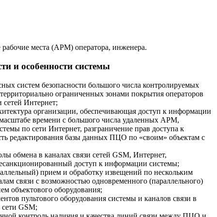
рабочие места (АРМ) оператора, инженера.
ти и особенности системы
сных систем безопасности большого числа контролируемых
, территориально ограниченных зонами покрытия операторов
 сетей Интернет;
рхитектура организации, обеспечивающая доступ к информации
 масштабе времени с большого числа удаленных АРМ,
темы по сети Интернет, разграничение прав доступа к
сть редактирования базы данных ПЦО по «своим» объектам с
лы обмена в каналах связи сетей GSM, Интернет,
есанкционированный доступ к информации системы;
аллельный) прием и обработку извещений по нескольким
лам связи с возможностью одновременного (параллельного)
ем объектового оборудования;
ентов пультового оборудования системы и каналов связи в
и сети GSM;
учной контроль наличия и качества линий связи между ПЦО и