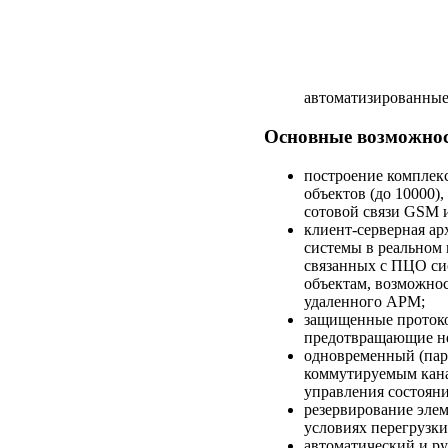
автоматизированные 
Основные возможнос
построение комплек
объектов (до 10000)
сотовой связи GSM и
клиент-серверная а
системы в реальном
связанных с ПЦО сис
объектам, возможно
удаленного АРМ;
защищенные протоко
предотвращающие н
одновременный (пар
коммутируемым кана
управления состояни
резервирование элем
условиях перегрузк
автоматический и р