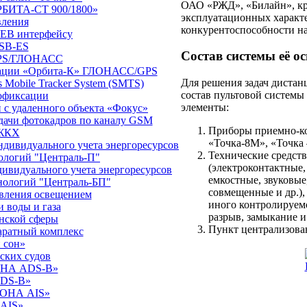
ОАО «РЖД», «Билайн», кр
РБИТА-СТ 900/1800»
эксплуатационных характе
вления
конкурентоспособности на
WEB интерфейсу
USB-ES
Состав системы её о
GPS/ГЛОНАСС
игации «Орбита-К» ГЛОНАСС/GPS
Для решения задач дистан
 Mobile Tracker System (SMTS)
состав пультовой систем
офиксации
элементы:
 с удаленного объекта «Фокус»
дачи фотокадров по каналу GSM
Приборы приемно-к
 ЖКХ
«Точка-8М», «Точка
ндивидуального учета энергоресурсов
Технические средств
нологий "Централь-П"
(электроконтактные,
ивидуального учета энергоресурсов
емкостные, звуковые
хнологий "Централь-БП"
совмещенные и др.)
авления освещением
иного контролируем
 воды и газа
разрыв, замыкание и 
нской сферы
Пункт централизова
ратный комплекс
 сон»
ских судов
ОНА ADS-B»
DS-B»
РОНА AIS»
AIS»