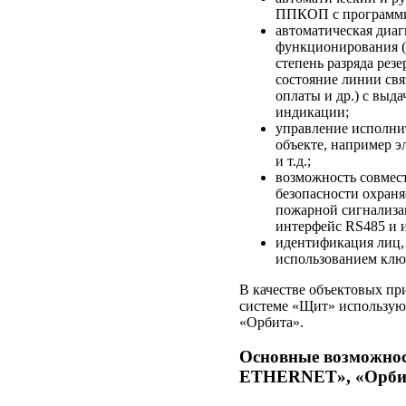
ППКОП с программир
автоматическая диаг
функционирования (
степень разряда рез
состояние линии св
оплаты и др.) с вы
индикации;
управление исполни
объекте, например 
и т.д.;
возможность совмес
безопасности охраня
пожарной сигнализ
интерфейс RS485 и 
идентификация лиц,
использованием клю
В качестве объектовых пр
системе «Щит» использую
«Орбита».
Основные возможнос
ETHERNET», «Орби