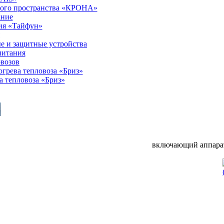
ного пространства «КРОНА»
ание
ия «Тайфун»
е и защитные устройства
питания
овозов
грева тепловоза «Бриз»
а тепловоза «Бриз»
включающий аппара