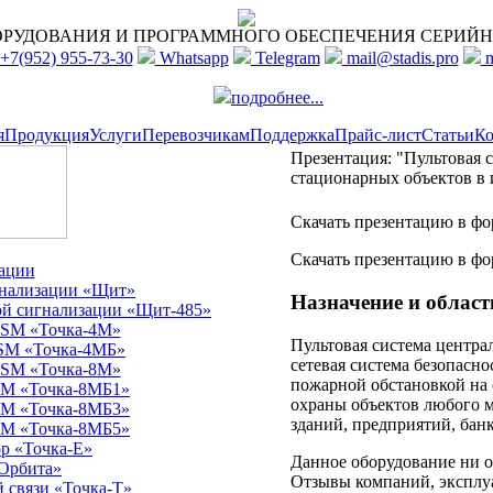
ОРУДОВАНИЯ И ПРОГРАММНОГО ОБЕСПЕЧЕНИЯ
СЕРИЙН
+7(952) 955-73-30
Whatsapp
Telegram
mail@stadis.pro
m
подробнее...
я
Продукция
Услуги
Перевозчикам
Поддержка
Прайс-лист
Статьи
Ко
Презентация: "Пультовая 
стационарных объектов в 
Скачать презентацию в ф
Скачать презентацию в фор
ации
гнализации «Щит»
Назначение и облас
ой сигнализации «Щит-485»
GSM «Точка-4М»
Пультовая система центра
SM «Точка-4МБ»
сетевая система безопасно
GSM «Точка-8М»
пожарной обстановкой на
SM «Точка-8МБ1»
охраны объектов любого 
SM «Точка-8МБ3»
зданий, предприятий, банко
SM «Точка-8МБ5»
р «Точка-Е»
Данное оборудование ни о
Орбита»
Отзывы компаний, эксплу
 связи «Точка-Т»