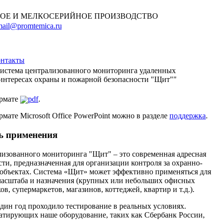
ОЕ И МЕЛКОСЕРИЙНОЕ ПРОИЗВОДСТВО
ail@promtemica.ru
нтакты
система централизованного мониторинга удаленных
интересах охраны и пожарной безопасности "Щит""
ормате
pdf
.
мате Microsoft Office PowerPoint можно в разделе
поддержка
.
ть применения
лизованного мониторинга "Щит" – это современная адресная
сти, предназначенная для организации контроля за охранно-
 объектах. Система «Щит» может эффективно применяться для
масштаба и назначения (крупных или небольших офисных
в, супермаркетов, магазинов, коттеджей, квартир и т.д.).
дин год проходило тестирование в реальных условиях.
атирующих наше оборудование, таких как Сбербанк России,