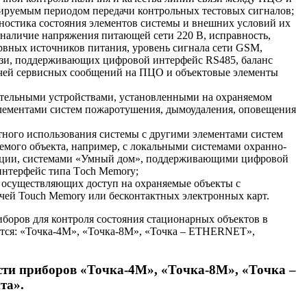
уемым периодом передачи контрольных тестовых сигналов;
ностика состояния элементов системы и внешних условий их
наличие напряжения питающей сети 220 В, исправность,
ервных источников питания, уровень сигнала сети GSM,
язи, поддерживающих цифровой интерфейс RS485, баланс
дачей сервисных сообщений на ПЦО и объектовые элементы
тельными устройствами, установленными на охраняемом
элементами систем пожаротушения, дымоудаления, оповещения
тного использования системы с другими элементами систем
емого объекта, например, с локальными системами охранно-
ации, системами «Умный дом», поддерживающими цифровой
интерфейс типа Тoch Мemory;
 осуществляющих доступ на охраняемые объекты с
чей Touch Memory или бесконтактных электронных карт.
иборов для контроля состояния стационарных объектов в
тся: «Точка-4М», «Точка-8М», «Точка – ETHERNET»,
ти приборов «Точка-4М», «Точка-8М», «Точка –
та».