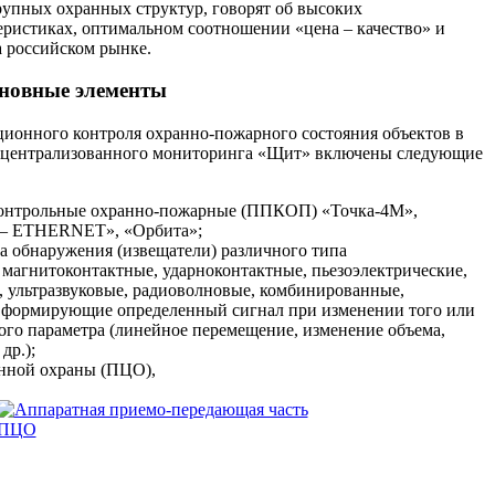
упных охранных структур, говорят об высоких
ристиках, оптимальном соотношении «цена – качество» и
 российском рынке.
сновные элементы
ционного контроля охранно-пожарного состояния объектов в
ы централизованного мониторинга «Щит» включены следующие
онтрольные охранно-пожарные (ППКОП) «Точка-4М»,
 – ETHERNET», «Орбита»;
а обнаружения (извещатели) различного типа
 магнитоконтактные, ударноконтактные, пьезоэлектрические,
, ультразвуковые, радиоволновые, комбинированные,
, формирующие определенный сигнал при изменении того или
ого параметра (линейное перемещение, изменение объема,
др.);
нной охраны (ПЦО),