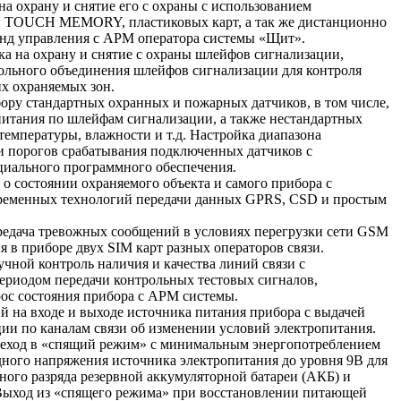
на охрану и снятие его с охраны с использованием
 TOUCH MEMORY, пластиковых карт, а так же дистанционно
анд управления с АРМ оператора системы «Щит».
ка на охрану и снятие с охраны шлейфов сигнализации,
ольного объединения шлейфов сигнализации для контроля
х охраняемых зон.
ору стандартных охранных и пожарных датчиков, в том числе,
питания по шлейфам сигнализации, а также нестандартных
температуры, влажности и т.д. Настройка диапазона
и порогов срабатывания подключенных датчиков с
циального программного обеспечения.
о состоянии охраняемого объекта и самого прибора с
ременных технологий передачи данных GPRS, CSD и простым
редача тревожных сообщений в условиях перегрузки сети GSM
ия в приборе двух SIM карт разных операторов связи.
чной контроль наличия и качества линий связи с
риодом передачи контрольных тестовых сигналов,
ос состояния прибора с АРМ системы.
 на входе и выходе источника питания прибора с выдачей
ии по каналам связи об изменении условий электропитания.
еход в «спящий режим» с минимальным энергопотреблением
ного напряжения источника электропитания до уровня 9В для
ого разряда резервной аккумуляторной батареи (АКБ) и
. Выход из «спящего режима» при восстановлении питающей