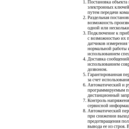
Постановка объекта 
электронных ключей
путем передачи ком
Раздельная постанов
возможность произв
одной или нескольки
Подключение к приб
с возможностью их 
датчиков измерения 
нормальной работы 
использованием спе
Доставка сообщений 
использованием сов
дозвоном.
Гарантированная пе
за счет использован
Автоматический и ру
программируемым пе
дистанционный запр
Контроль напряжений
сервисной информац
Автоматический пер
при снижении выход
предотвращения полн
вывода ее из строя